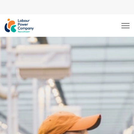
tiktok-developers-site-
verification=LY0DYTZWcaZFcbB5z5CmFJBdmZXOxOdD