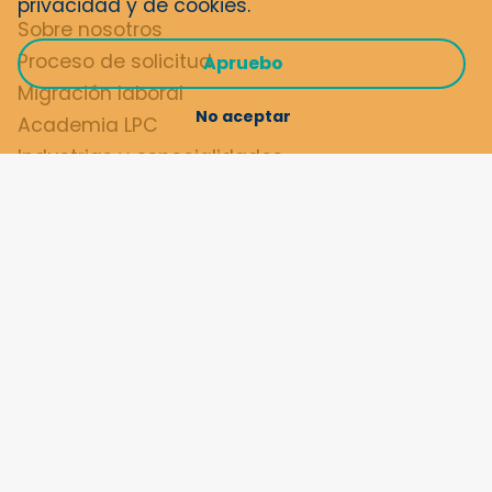
privacidad y de cookies
.
Sobre nosotros
Proceso de solicitud
Apruebo
Migración laboral
No aceptar
Academia LPC
Industrias y especialidades
Declaración de privacidad
Términos y condiciones
Contacto
08 85 00 88 22
info@lpcrecruitment.eu
Penningweg 25
4879 AE, Etten-Leur
Ubicaciones