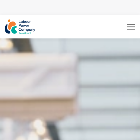
tiktok-developers-site-
verification=LY0DYTZWcaZFcbB5z5CmFJBdmZXOxOdD