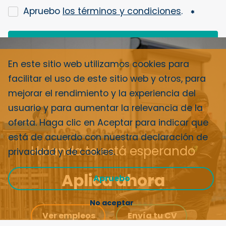
Apruebo
los términos y condiciones
.
Llámame
En este sitio web utilizamos cookies para
facilitar el uso de este sitio web y otros, para
mejorar el rendimiento y la experiencia del
usuario y para aumentar la relevancia de la
oferta. Haga clic en Aceptar para indicar que
está de acuerdo con nuestra
declaración de
Holanda te está esperando
privacidad y de cookies
.
Aplica ahora
Apruebo
No aceptar
Ver empleos
Envía tu CV