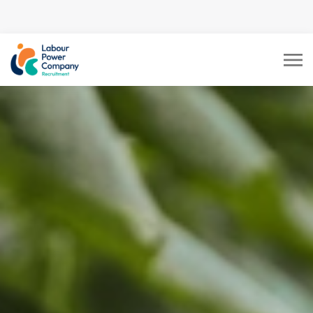
tiktok-developers-site-
verification=LY0DYTZWcaZFcbB5z5CmFJBdmZXOxOdD