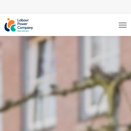
tiktok-developers-site-
verification=LY0DYTZWcaZFcbB5z5CmFJBdmZXOxOdD