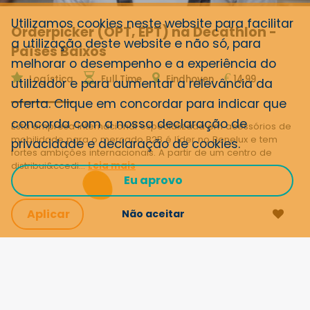
Utilizamos cookies neste website para facilitar
Orderpicker (OPT, EPT) na Decathlon -
a utilização deste website e não só, para
Países Baixos
melhorar o desempenho e a experiência do
€
Logística
Full Time
Eindhoven
14,99
utilizador e para aumentar a relevância da
oferta. Clique em concordar para indicar que
concorda com a nossa
declaração de
Esta empresa internacional especializada em acessórios de
mobilidade para o mercado B2B é líder no Benelux e tem
privacidade e declaração de cookies
.
fortes ambições internacionais. A partir de um centro de
distribui&ccedi...
Leia mais
Eu aprovo
Aplicar
Não aceitar