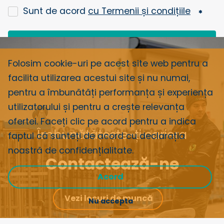
Sunt de acord
cu Termenii și condițiile
Reveniți cu un apel telefonic
Folosim cookie-uri pe acest site web pentru a
facilita utilizarea acestui site și nu numai,
pentru a îmbunătăți performanța și experiența
utilizatorului și pentru a crește relevanța
ofertei. Faceți clic pe acord pentru a indica
Îmbunătățește-ți cariera
faptul că sunteți
de acord cu declarația
noastră de confidențialitate
.
Contactează-ne
Acord
Vezi locuri de muncă
Nu accepta