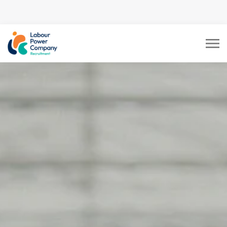
tiktok-developers-site-
verification=LY0DYTZWcaZFcbB5z5CmFJBdmZXOxOdD