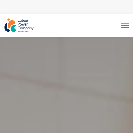
tiktok-developers-site-
verification=LY0DYTZWcaZFcbB5z5CmFJBdmZXOxOdD