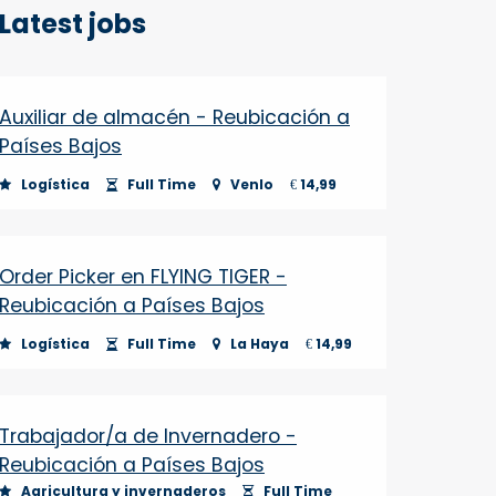
Latest jobs
Auxiliar de almacén - Reubicación a
Países Bajos
Logística
Full Time
Venlo
14,99
€
Order Picker en FLYING TIGER -
Reubicación a Países Bajos
Logística
Full Time
La Haya
14,99
€
Trabajador/a de Invernadero -
Reubicación a Países Bajos
Agricultura y invernaderos
Full Time