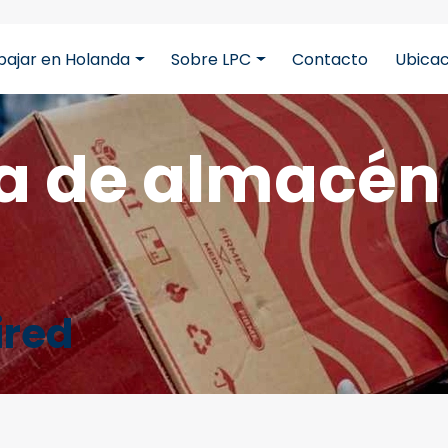
bajar en Holanda
Sobre LPC
Contacto
Ubicac
cbB5z5CmFJBdmZXOxOdD
a de almacén
ired