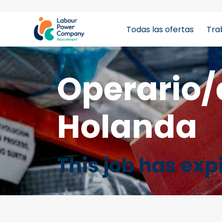
Todas las ofertas
Tra
tiktok-developers-site-verification=LY0DYTZWcaZF
Operario/
Holanda
This job has exp