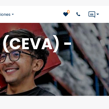
0
iones
ES
 (CEVA) -