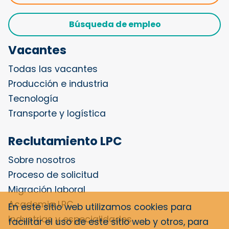
Búsqueda de empleo
Vacantes
Todas las vacantes
Producción e industria
Tecnología
Transporte y logística
Reclutamiento LPC
Sobre nosotros
Proceso de solicitud
Migración laboral
Academia LPC
En este sitio web utilizamos cookies para
Industrias y especialidades
facilitar el uso de este sitio web y otros, para