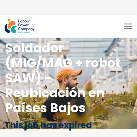
tiktok-developers-site-
verification=LY0DYTZWcaZFcbB5z5CmFJBdmZXOxOdD
Soldador
(MIG/MAG + robot
SAW) -
Reubicación en
Países Bajos
This job has expired