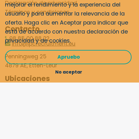
Declaración de privacidad
mejorar el rendimiento y la experiencia del
Términos y condiciones
usuario y para aumentar la relevancia de la
oferta. Haga clic en Aceptar para indicar que
Contacto
está de acuerdo con nuestra
declaración de
08 85 00 88 22
privacidad y de cookies
.
info@lpcrecruitment.eu
Penningweg 25
Apruebo
4879 AE, Etten-Leur
No aceptar
Ubicaciones
International Job Challenge
LPC Porto
LPC Recruitment España