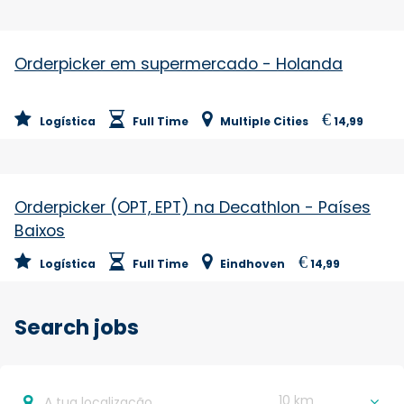
Orderpicker em supermercado - Holanda
€
Logística
Full Time
Multiple Cities
14,99
Orderpicker (OPT, EPT) na Decathlon - Países
Baixos
€
Logística
Full Time
Eindhoven
14,99
Search jobs
10 km