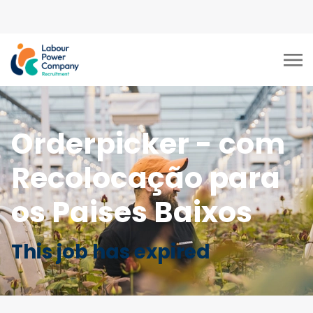
tiktok-developers-site-
verification=LY0DYTZWcaZFcbB5z5CmFJBdmZXOxOdD
Orderpicker - com
Recolocação para
os Paises Baixos
This job has expired