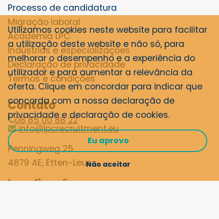
Processo de candidatura
Migração laboral
Utilizamos cookies neste website para facilitar
Academia LPC
a utilização deste website e não só, para
Indústrias e especializações
melhorar o desempenho e a experiência do
Declaração de privacidade
utilizador e para aumentar a relevância da
Termos e condições
oferta. Clique em concordar para indicar que
concorda com a nossa
declaração de
Contato
privacidade e declaração de cookies
.
08 85 00 88 22
info@lpcrecruitment.eu
Eu aprovo
Penningweg 25
4879 AE, Etten-Leur
Não aceitar
Localizações
International Job Challenge
LPC Porto