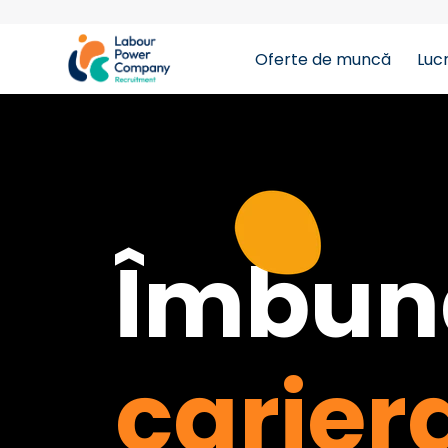
Oferte de muncă
Luc
tiktok-developers-site-verification=LY0DYTZWcaZF
Îmbună
carier