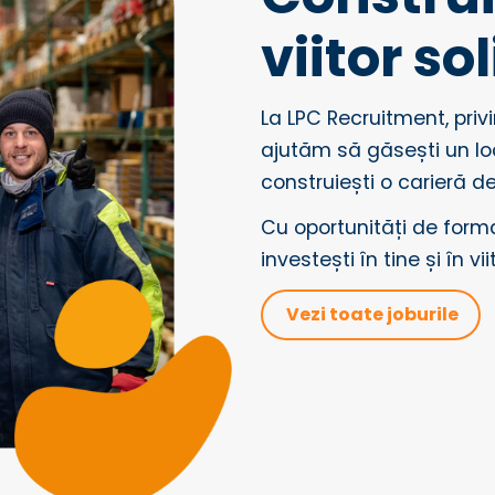
viitor sol
La LPC Recruitment, priv
ajutăm să găsești un lo
construiești o carieră d
Cu oportunități de forma
investești în tine și în vii
Vezi toate joburile