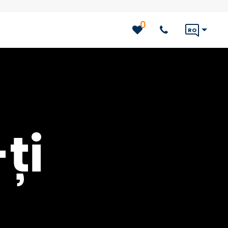
0
RO
ți