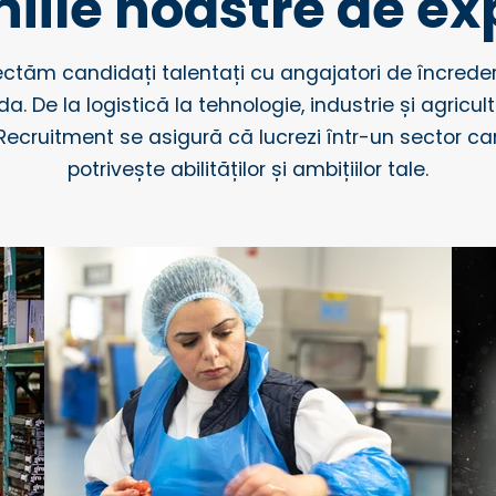
ile noastre de ex
ctăm candidați talentați cu angajatori de încreder
a. De la logistică la tehnologie, industrie și agricul
Recruitment se asigură că lucrezi într-un sector ca
potrivește abilităților și ambițiilor tale.