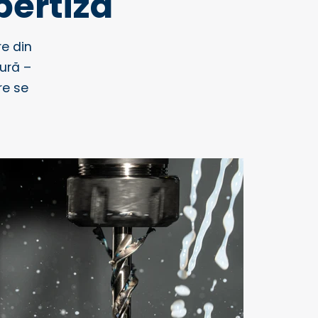
pertiză
e din
tură –
re se