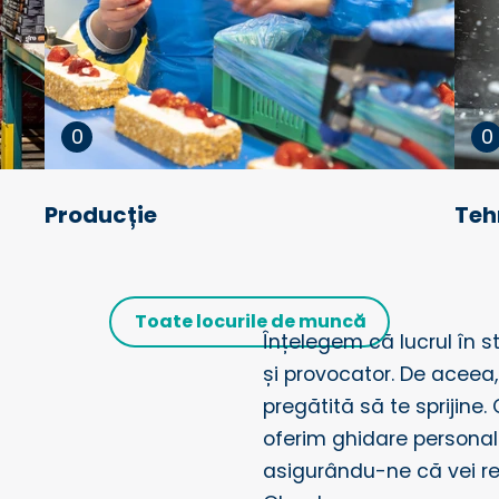
0
0
Producție
Teh
Toate locurile de muncă
Înțelegem că lucrul în st
și provocator. De aceea
pregătită să te sprijine.
oferim ghidare personali
asigurându-ne că vei re