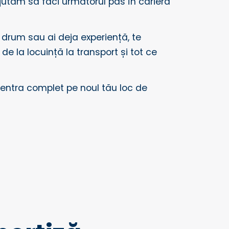
jutăm să faci următorul pas în cariera
e drum sau ai deja experiență, te
de la locuință la transport și tot ce
ncentra complet pe noul tău loc de