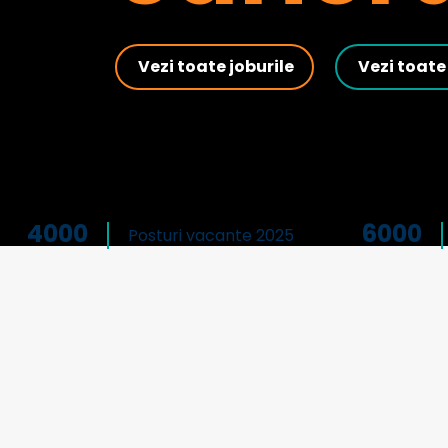
Vezi toate joburile
Vezi toate 
4000
6000
Posturi vacante 2025