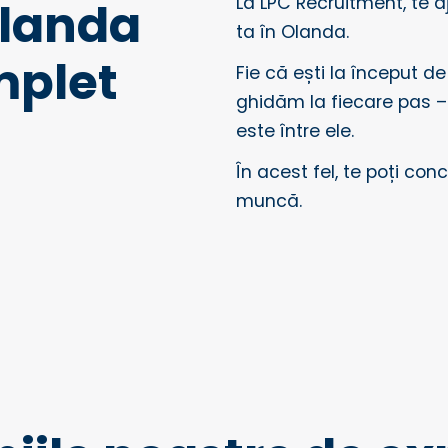
La LPC Recruitment, te a
Olanda
ta în Olanda.
mplet
Fie că ești la început d
ghidăm la fiecare pas – 
este între ele.
În acest fel, te poți co
muncă.