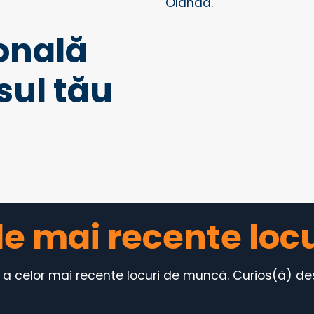
Olanda.
onală
sul tău
ele mai recente lo
a celor mai recente locuri de muncă. Curios(ă) desp