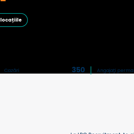
locațiile
350
Cazări
Angajați perma