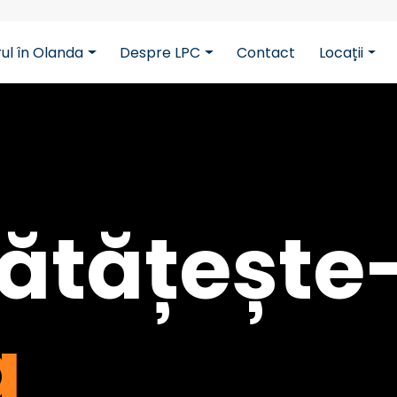
rul în Olanda
Despre LPC
Contact
Locații
cbB5z5CmFJBdmZXOxOdD
tățește-
a