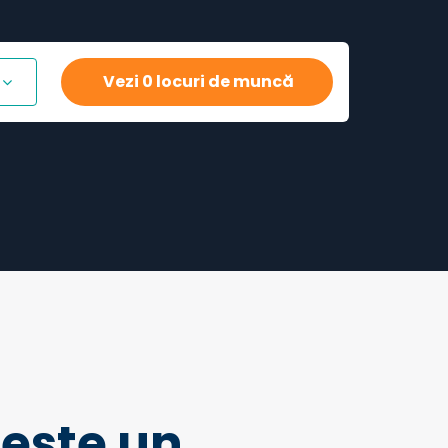
Vezi 0 locuri de muncă
ește un