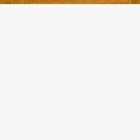
Locuri
Toate loc
Producție 
Tehnologi
Transport 
Aplicație deschisă