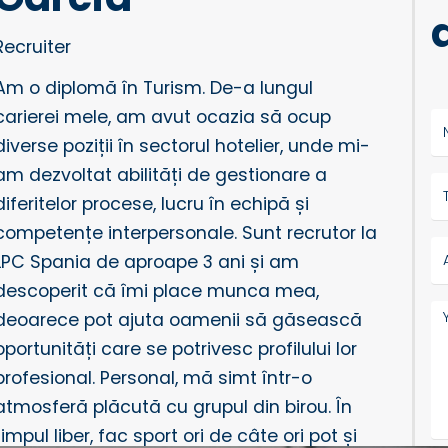
Recruiter
Am o diplomă în Turism. De-a lungul
carierei mele, am avut ocazia să ocup
diverse poziții în sectorul hotelier, unde mi-
am dezvoltat abilități de gestionare a
diferitelor procese, lucru în echipă și
competențe interpersonale. Sunt recrutor la
LPC Spania de aproape 3 ani și am
descoperit că îmi place munca mea,
deoarece pot ajuta oamenii să găsească
oportunități care se potrivesc profilului lor
profesional. Personal, mă simt într-o
atmosferă plăcută cu grupul din birou. În
timpul liber, fac sport ori de câte ori pot și