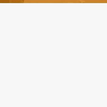
Contact
08 85 00 88 22
info@lpcrecruitment.eu
Penningweg 25
că
4879 AE, Etten-Leur
Locații
ialitate
International Job Challenge