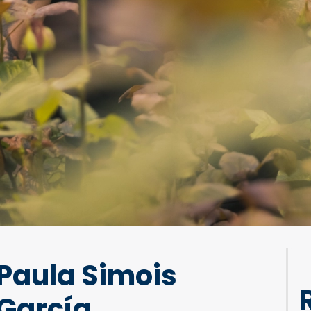
Paula Simois
García