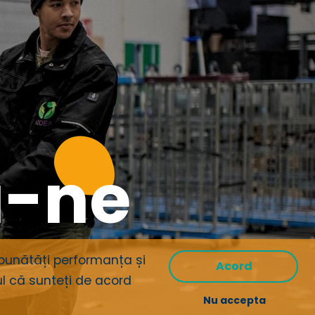
Sunt de acord
cu Termenii și
condițiile
Reveniți cu un apel telefonic
ă-ne
mbunătăți performanța și
Acord
ul că sunteți
de acord
Nu accepta