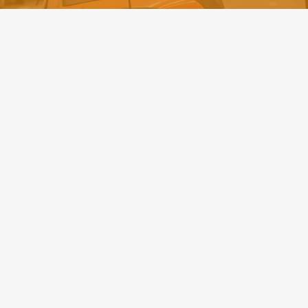
 de muncă
Recrutare LPC
urile de muncă
Despre noi
și industrie
Procesul de aplicare
e
Migrația forței de mun
și logistică
Academia LPC
Industrii și expertize
Declarație de confidenț