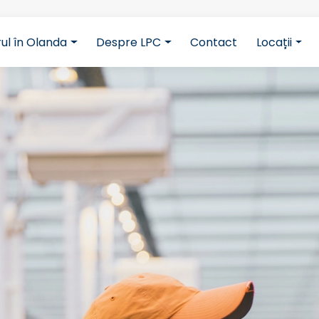
rul în Olanda
Despre LPC
Contact
Locații
cbB5z5CmFJBdmZXOxOdD