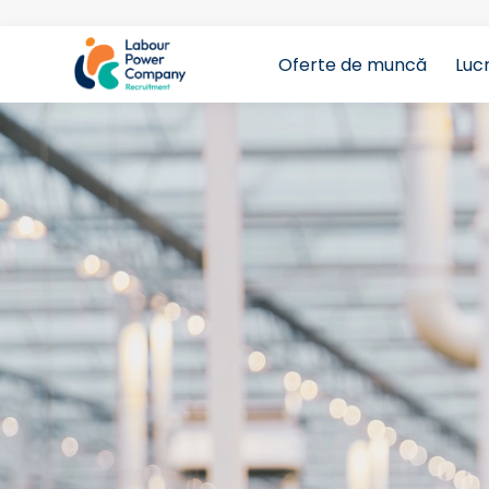
Oferte de muncă
Luc
tiktok-developers-site-verification=LY0DYTZWcaZF