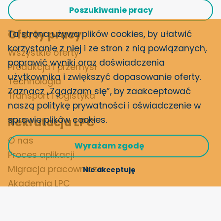
Poszukiwanie pracy
Oferty pracy
Ta strona używa plików cookies, by ułatwić
korzystanie z niej i ze stron z nią powiązanych,
Wszystkie oferty
poprawić wyniki oraz doświadczenia
Produkcja i przemysł
użytkownika i zwiększyć dopasowanie oferty.
Technologia
Zaznacz „Zgadzam się”, by zaakceptować
Transport i logistyka
naszą politykę prywatności i
oświadczenie w
sprawie plików cookies
.
Rekrutacja LPC
O nas
Wyrażam zgodę
Proces aplikacji
Migracja pracownicza
Nie akceptuję
Akademia LPC
Branże i specjalizacje
Oświadczenie o prywatności