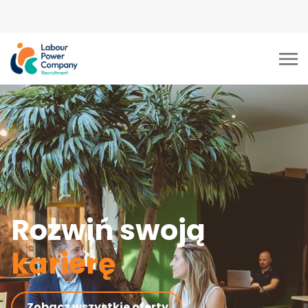
tiktok-developers-site-
verification=LY0DYTZWcaZFcbB5z5CmFJBdmZXOxOdD
Rozwiń swoją
karierę
Zobacz wszystkie oferty