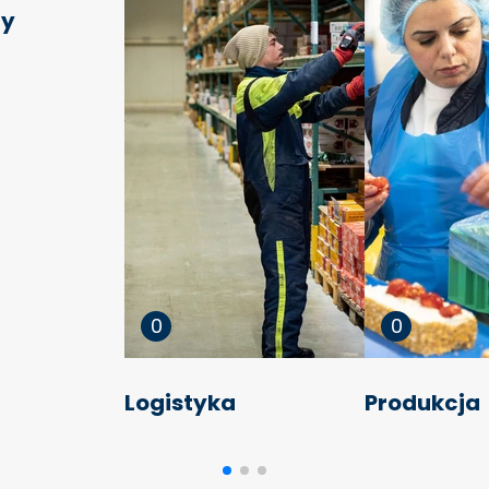
ny
0
0
Logistyka
Produkcja