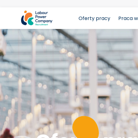
Oferty pracy
Praca w
tiktok-developers-site-verification=LY0DYTZWcaZF