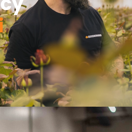
acy
i