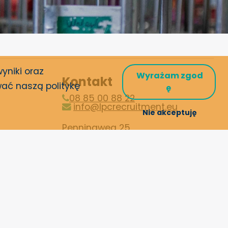
yniki oraz
Wyrażam zgod
Kontakt
ać naszą politykę
ę
08 85 00 88 22
info@lpcrecruitment.eu
Nie akceptuję
Penningweg 25
4879 AE, Etten-Leur
Lokalizacje
ności
International Job Challenge
LPC Porto
LPC Recruitment España