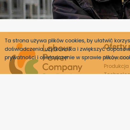
Ta strona używa plików cookies, by ułatwić korzyst
Oferty
doświadczenia użytkownika i zwiększyć dopasowa
prywatności i
oświadczenie w sprawie plików coo
Wszystkie 
Produkcja 
Technolog
Transport 
Otwarty wniosek
Poszukiwanie pracy