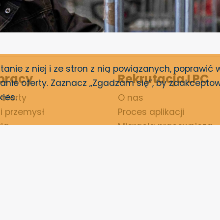
anie z niej i ze stron z nią powiązanych, poprawić w
 pracy
Rekrutacja LPC
nie oferty. Zaznacz „Zgadzam się”, by zaakceptow
kies
.
oferty
O nas
i przemysł
Proces aplikacji
ia
Migracja pracownicza
i logistyka
Akademia LPC
Branże i specjalizacje
Oświadczenie o prywat
Regulamin