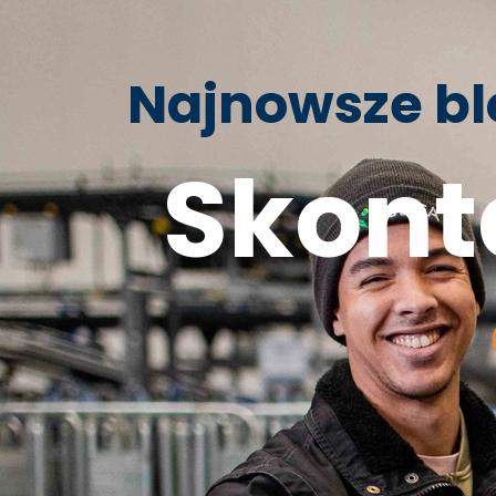
Najnowsze bl
Skonta
Ogólne
Technologia
Aktualności
Nie znaleziono wpisów na blogu..