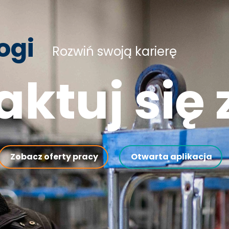
ogi
Rozwiń swoją karierę
ktuj się
Zobacz oferty pracy
Otwarta aplikacja