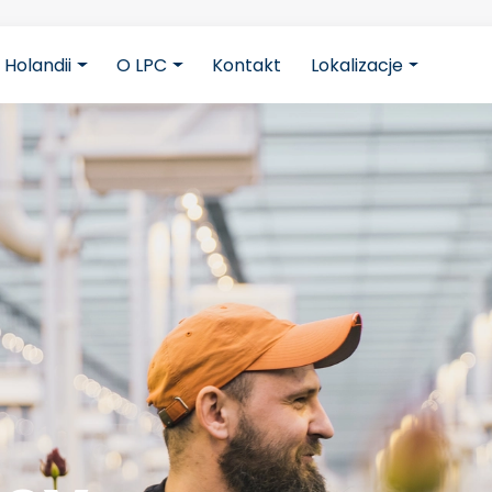
 Holandii
O LPC
Kontakt
Lokalizacje
cbB5z5CmFJBdmZXOxOdD